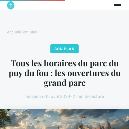
Accueil
›
Bon plan
BON PLAN
Tous les horaires du parc du
puy du fou : les ouvertures du
grand parc
benjamin
•
15 avril 2024
•
2 min de lecture