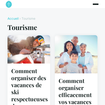
Accueil
› Tourisme
Tourisme
Comment
organiser des
Comment
vacances de
organiser
ski
efficacement
respectueuses
vos vacances