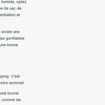
l humide, optez
pe de sac de
ntilation et
Il existe une
las gonflables
 une bonne
mping. C’est
 votre sommeil.
c une bonne
, comme les