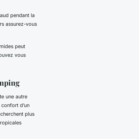
haud pendant la
lors assurez-vous
umides peut
pouvez vous
amping
te une autre
 confort d’un
recherchent plus
ropicales