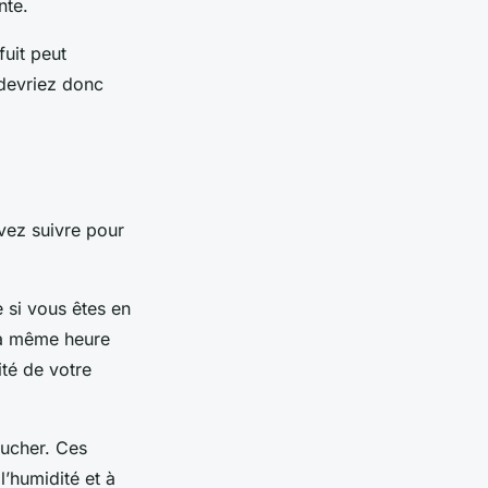
nte.
fuit peut
devriez donc
vez suivre pour
 si vous êtes en
 la même heure
ité de votre
oucher. Ces
’humidité et à