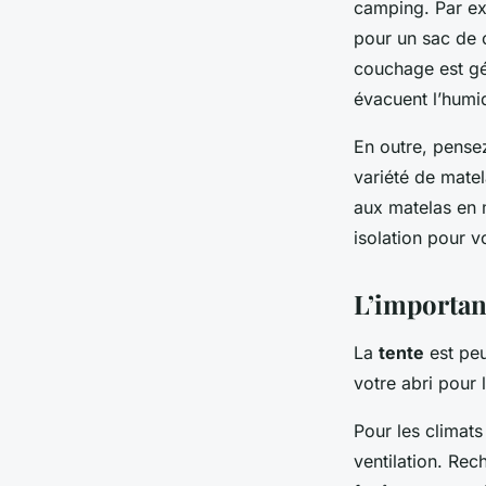
camping. Par ex
pour un sac de 
couchage est gén
évacuent l’humid
En outre, pense
variété de mate
aux matelas en 
isolation pour v
L’importan
La
tente
est peu
votre abri pour 
Pour les climat
ventilation. Re