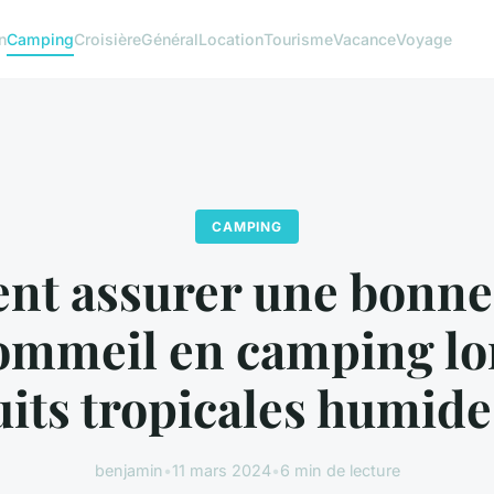
n
Camping
Croisière
Général
Location
Tourisme
Vacance
Voyage
CAMPING
t assurer une bonne 
ommeil en camping lo
uits tropicales humide
benjamin
•
11 mars 2024
•
6 min de lecture