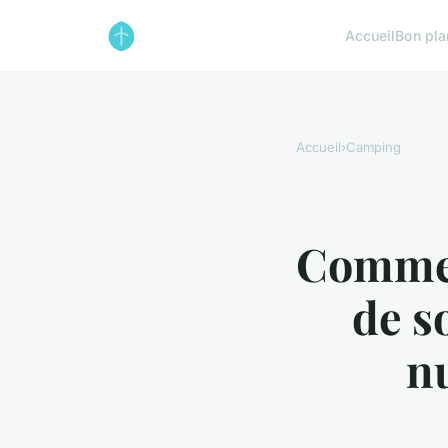
Accueil
Bon pla
Accueil
›
Camping
Commen
de s
n