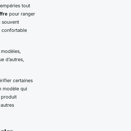
tempéries tout
ffre
pour ranger
t souvent
t confortable
s modèles,
ue d’autres,
ifier certaines
un modèle qui
 produit
 autres