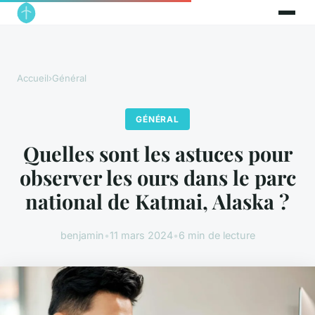
Accueil
›
Général
GÉNÉRAL
Quelles sont les astuces pour
observer les ours dans le parc
national de Katmai, Alaska ?
benjamin
•
11 mars 2024
•
6 min de lecture